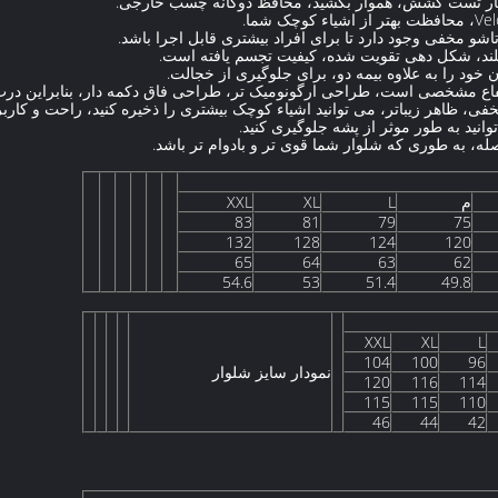
م
L
XL
XXL
83
81
79
75
132
128
124
120
65
64
63
62
54.6
53
51.4
49.8
XXL
XL
L
104
100
96
نمودار سایز شلوار
120
116
114
115
115
110
46
44
42