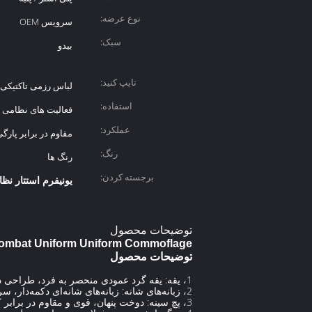
نوع عرضه:
سرویس OEM
سبک:
بیدو
تایپ کنید:
لباس رزمی تاکتیکی
استفاده:
فعالیت های نظامی د
عملکرد:
مقاوم در برابر پارگ
رنگ:
رنگ ها
برجسته کردن:
یونیفرم استتار ن
توضیحات محصول
ary Combat Uniform Uniform Commoflage
توضیحات محصول
1، یقه: یقه گرد عمودی منحصر به فرد، طراحی دست و پنجه نرم Velcro، به طوری که یقه شیک و کاربردی تر است.
2، زبانه‌های شانه: زبانه‌های شانه‌ای دکمه‌دار، سردوش‌های قابل تعویض آزادانه و دکمه‌های ظریف.
3، پچ سینه: دوخت پنهان، قوی و مقاوم در برابر کشیدن، می تواند جایگزین پچ سینه شود.