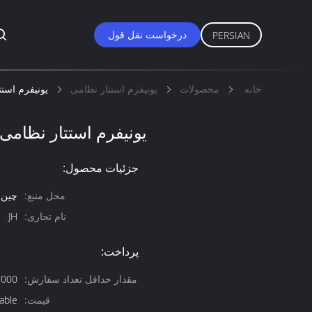
درخواست نقل قول
PERSIAN
خانه
محصولات
یونیفرم استتار نظامی
یونیفرم استت
یونیفرم استتار نظامی ض
جزئیات محصول:
محل منبع:
چین
نام تجاری:
JH
پرداخت:
مقدار حداقل تعداد سفارش:
1000 ست قابل مذ
قیمت:
able