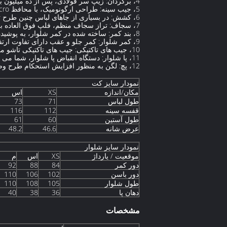
4، برگردان: زیپ سر فولادی، پس از ده میلیون بار تست کشش، هموار بکشید، محافظ دوگانه چسب خارجی.
5، جیب سینه: طراحی ارگونومیک، با محافظ Velcro، محافظت بهتر از اشیاء کوچک شما.
6، کشش: در بسیاری از جاهای لباس چنین طرح تاشو مخفی وجود دارد تا برای افراد بیشتری قابل اجرا باشد.
7، سجاف: تراز سجاف منظم، فلپ فوق العاده بلند، شکل دهی تقویت شده، کیفیت تجسم یافته است.
8، بند کمر: ساخته شده در کمر شلوار، به پوشیدن خود را به علاوه بیمه دو، برای جلوگیری از خجالت.
9، کمر شلوار: کمر جلو و عقب دارای تفاوت ارتفاع مشخصی است، طراحی ارگونومیک تر، طراحی فاق دکمه دار، بنابراین درب را بی صدا ببندید.
10، جیب های تاکتیکی: جیب های تاکتیکی تاشو مخفی، ظاهر زیباتر، می توانید اشیاء کوچک بیشتری را ذخیره کنید، راحت و کاربردی.
11، پا شلوار: دستگاه انقباض پا شلوار، شما می توانید به طور موثر از پشه جلوگیری کنید.
12، پچ: لگن به منظور افزایش استحکام طرح وصله، به طوری که شلوار شما قوی تر و بادوام تر باشد.
نمودار سایز کت
مکان/اندازه
XS
اس
طول لباس
71
73
قفسه سینه
112
116
طول آستین
60
61
عرض شانه
46.6
48.2
نمودار سایز شلوار
موقعیت / یارداژ
XS
اس
م
دور کمر
84
88
92
دور باسن
102
106
110
طول شلوار
105
108
110
دهان پا
36
38
40
مشخصات