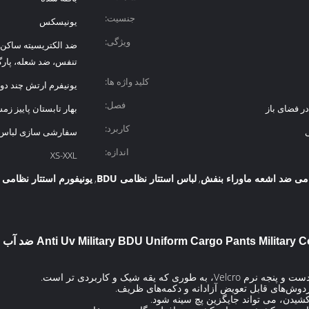
جنسیت:
یونیسکس
ویژگی:
ضد الکتریسیته ساکن،
تنفس، ضد شعله، پارگ
کلید واژه ها:
یونیفرم ارتش چند دور
فصل:
ر فضای باز
بهار تابستان پاییز زم
کاربرد:
ی
سفارشی سازی لباس
اندازه:
XS-XXL
ظامی ضد اشعه ماوراء بنفش
لباس استتار نظامی BDU
یونیفورم استتار نظامی ض
,
,
Anti Uv Military BDU Uniform Cargo Pants Milit ضد آب