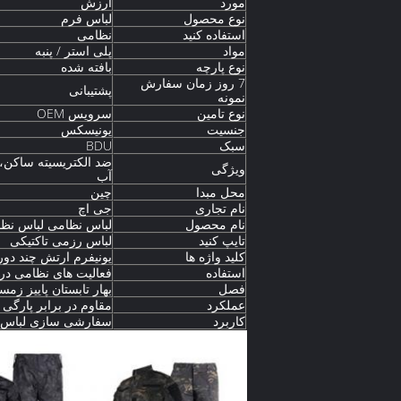
مورد
ارزش
نوع محصول
لباس فرم
استفاده کنید
نظامی
مواد
پلی استر / پنبه
نوع پارچه
بافته شده
7 روز زمان سفارش
پشتیبانی
نمونه
نوع تامین
سرویس OEM
جنسیت
یونیسکس
سبک
BDU
ضد الکتریسیته ساکن،
ویژگی
آب
محل مبدا
چین
نام تجاری
جی اچ
نام محصول
لباس نظامی لباس نظ
تایپ کنید
لباس رزمی تاکتیکی
کلید واژه ها
یونیفرم ارتش چند دور
استفاده
فعالیت های نظامی در 
فصل
بهار تابستان پاییز زمس
عملکرد
مقاوم در برابر پارگی
کاربرد
سفارشی سازی لباس 