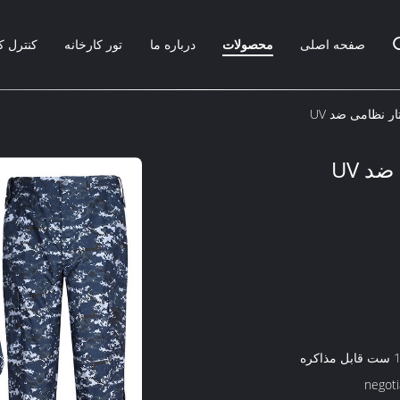
صفحه اصلی
محصولات
درباره ما
تور کارخانه
کنترل ک
ار نظامی ضد UV
د UV
اکره
negoti