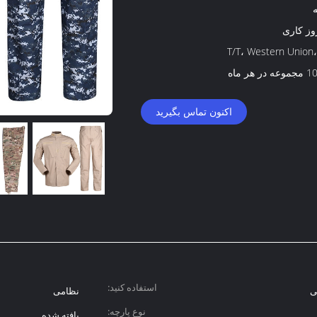
T/T، Western Union،
ر هر ماه
اکنون تماس بگیرید
استفاده کنید:
ی
نظامی
نوع پارچه:
بافته شده