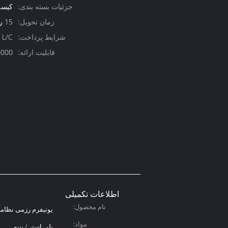
جزئیات بسته بندی:
کیسه
زمان تحویل:
15 روز کاری
شرایط پرداخت:
 L/C
قابلیت ارائه:
10000 مجموعه د
اطلاعات تکمیلی
نام محصول:
یونیفرم رزمی نظام
مواد:
پلی استر / پنبه