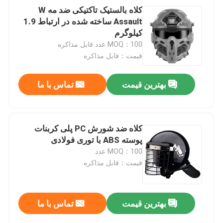
کلاه بالستیک تاکتیکی ضد مه W
Assault ساخته شده در ارتباط 1.9
تجهیزات شکار در فضای باز
کیلوگرم
MOQ：100 عدد قابل مذاکره
تجهیزات ماهیگیری در فضای باز
قیمت：قابل مذاکره
بهترین قیمت
تماس با ما
دستکش سواری ضد آب
لباس ایمنی انعکاسی
کلاه ضد شورش PC پلی کربنات
پوسته ABS با توری فولادی
مدل های نظامی مدرن
MOQ：100 عدد
قیمت：قابل مذاکره
یونیفرم نظامی سفارشی
بهترین قیمت
تماس با ما