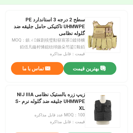
سطح 2 درجه 3 استاندارد PE
UHMWPE تاکتیکی حامل جلیقه ضد
گلوله نظامی
MOQ：鎮ㄨ鎵剧殑璧勬簮宸茶鍒犻櫎
銆佸凡鏇村悕鎴栨殏鏃朵笉鍙敤銆
قیمت：قابل مذاکره
بهترین قیمت
تماس با ما
زیپ زره بالستیک نظامی NIJ IIIA
UHMWPE جلیقه ضد گلوله نرم S-
XL
MOQ：100 عدد قابل مذاکره
قیمت：قابل مذاکره