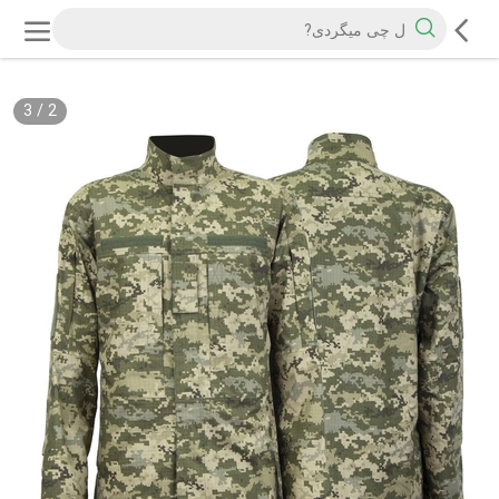
3
/
2