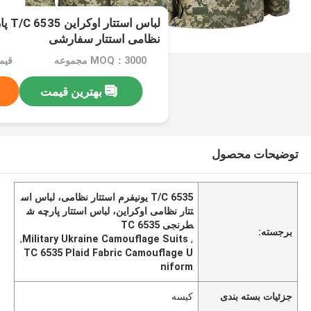
لباس 
نظامی استتار سفارشی
MOQ：3000 مجموعه
قیمت：e
بهترین قیمت
توضیحات محصول
T/C 6535 یونیفرم استتار نظامی، لباس اس
تتار نظامی اوکراین، لباس استتار پارچه ش
طرنجی TC 6535
برجسته:
,
Military Ukraine Camouflage Suits
,
TC 6535 Plaid Fabric Camouflage U
niform
جزئیات بسته بندی
کیسه