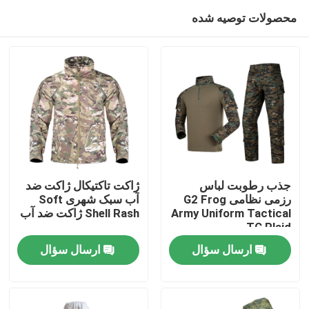
محصولات توصیه شده
جذب رطوبت لباس
ژاکت تاکتیکال ژاکت ضد
رزمی نظامی G2 Frog
آب سبک شهری Soft
Army Uniform Tactical
Shell Rash ژاکت ضد آب
صفحه اصلی
TC Plaid
ارسال سؤال
ارسال سؤال
محصولات
درباره ما