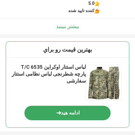
5.0
کننده تایید شده
بیشتر ببینید
بهترين قيمت رو براي
لباس استتار اوکراین T/C 6535
پارچه شطرنجی لباس نظامی استتار
سفارشی
ادامه هید