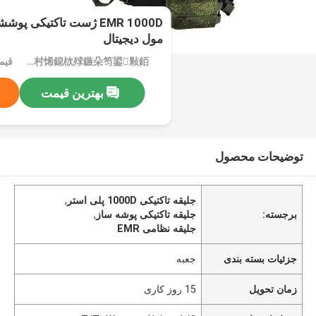
EMR 1000D ژست تاکتیکی پ
مول دیجیتال
MOQ：鎮ㄨ鎵剧殑璧勬簮宸茶鍒犻櫎銆佸凡鏇村悕鎴栨殏鏃朵笉鍙敤銆
قیم
بهترین قیمت
توضیحات محصول
جلیقه تاکتیکی 1000D پلی استر
,
برجسته:
جلیقه تاکتیکی پوشه ساز
,
جلیقه نظامی EMR
جزئیات بسته بندی
جعبه
زمان تحویل
15 روز کاری