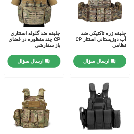
تور کارخانه
جلیقه زره تاکتیکی ضد
جلیقه ضد گلوله استتاری
کنترل کیفیت
آب دوزیستانی استتار CP
CP چند منظوره در فضای
نظامی
باز سفارشی
با ما تماس بگیرید
ارسال سؤال
ارسال سؤال
درخواست نقل قول
یونیفرم رزمی نظامی
یونیفرم استتار نظامی
زره بالستیک نظامی