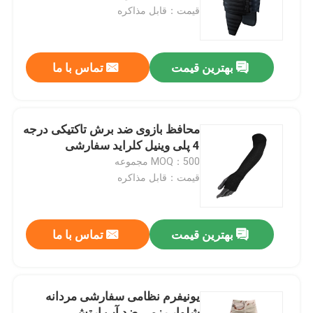
قیمت：قابل مذاکره
تور کارخانه
بهترین قیمت
تماس با ما
کنترل کیفیت
با ما تماس بگیرید
محافظ بازوی ضد برش تاکتیکی درجه
4 پلی وینیل کلراید سفارشی
MOQ：500 مجموعه
درخواست نقل قول
قیمت：قابل مذاکره
یونیفرم رزمی نظامی
بهترین قیمت
تماس با ما
یونیفرم استتار نظامی
یونیفرم نظامی سفارشی مردانه
زره بالستیک نظامی
شلوار رزمی ضد آب ارتش