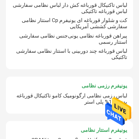
لباس تاکتیکال قورباغه کش دار لباس نظامی سفارشی
لباس قورباغه تاکتیکی
تجهیزات شکار در فضای باز
کت و شلوار قورباغه ای یونیفرم Cp استتار نظامی
سفارشی کششی آمریکایی
تجهیزات ماهیگیری در فضای باز
پیراهن قورباغه نظامی یونی‌جنس نظامی سفارشی
استتار رسمی
لباس قورباغه چند دوربینی با استتار نظامی سفارشی
دستکش سواری ضد آب
تاکتیکی
لباس ایمنی انعکاسی
یونیفرم رزمی نظامی
مدل های نظامی مدرن
لباس رزمی نظامی ارگونومیک کامو تاکتیکال قورباغه
بدنه 100% پلی استر
یونیفرم نظامی سفارشی
یونیفرم استتار نظامی