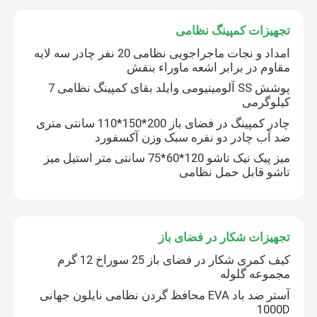
تجهیزات کمپینگ نظامی
تور کارخانه
امداد و نجات ماجراجویی نظامی 20 نفر چادر سه لایه
مقاوم در برابر اشعه ماوراء بنفش
کنترل کیفیت
پوشش SS آلومینیومی وایلد بقای کمپینگ نظامی 7
کیلوگرمی
چادر کمپینگ در فضای باز 200*150*110 سانتی متری
با ما تماس بگیرید
ضد آب چادر دو نفره سبک وزن آکسفورد
میز پیک نیک تاشو 120*60*75 سانتی متر استیل میز
تاشو قابل حمل نظامی
درخواست نقل قول
یونیفرم رزمی نظامی
تجهیزات شکار در فضای باز
کیف کمری شکار در فضای باز 25 سوراخ 12 گرم
یونیفرم استتار نظامی
مجموعه گلوله
آستر ضد باد EVA محافظ گردن نظامی نایلون جهانی
1000D
زره بالستیک نظامی